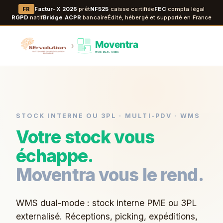
Factur-X 2026
prêt
NF525
caisse certifiée
FEC
compta légal
FR
RGPD
natif
Bridge ACPR
bancaire
Édité, hébergé et supporté en France
›
STOCK INTERNE OU 3PL · MULTI-PDV · WMS
Votre stock vous
échappe.
Moventra vous le rend.
WMS dual-mode : stock interne PME ou 3PL
externalisé. Réceptions, picking, expéditions,