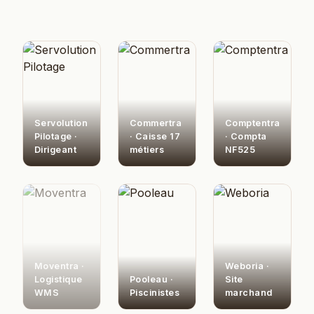
Servolution
Commertra
Comptentra
Pilotage ·
· Caisse 17
· Compta
Dirigeant
métiers
NF525
Moventra ·
Weboria ·
Logistique
Pooleau ·
Site
WMS
Piscinistes
marchand