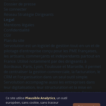
Dossier de presse
Se connecter
Réseau Stratégie Dirigeants
Legal
Mentions légales
Confidentialité
CGV
Plan du site
Servolution est un
logiciel de gestion tout-en-un
et de
pilotage d'entreprise conçu pour les PME françaises,
les artisans, commerçants et indépendants partout en
France. Utilisé notamment par des dirigeants à
Bordeaux, Paris, Lyon, Toulouse et Marseille, il permet
de centraliser la
gestion commerciale
, la facturation, le
CRM
et l'organisation dans un seul outil simple.
Servolution accompagne aussi les entreprises dans
leur
digitalisation
, leur
structuration
et la mise en
conformité avec la
facturation électronique
. Découvrez
nos
partenaires
et prenez
rendez-vous
pour une
Ce site utilise
Plausible Analytics
, un outil
européen, sans cookie, sans traceur
démonstration.