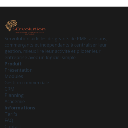
minutes.
Servolution aide les dirigeants de PME, artisans,
commerçants et indépendants à centraliser leur
gestion, mieux lire leur activité et piloter leur
entreprise avec un logiciel simple.
Produit
Présentation
Modules
Gestion commerciale
CRM
Planning
Académie
Informations
Tarifs
FAQ
Contact